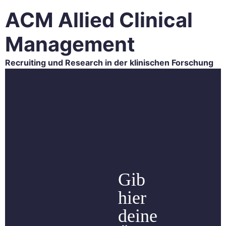
ACM Allied Clinical
Management
Recruiting und Research in der klinischen Forschung
HOME
ACM FORSCHUNG
ACM RECRUITING
KARRIERE
BLOG
KONTAKT
Gib
hier
deine