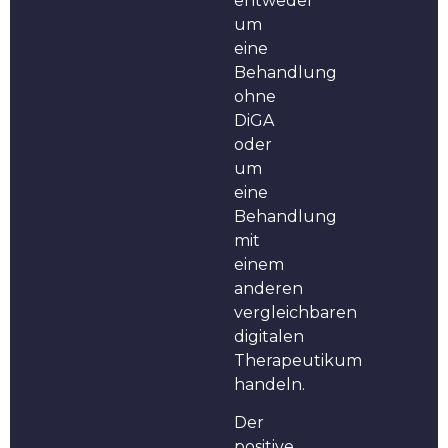
entweder
um
eine
Behandlung
ohne
DiGA
oder
um
eine
Behandlung
mit
einem
anderen
vergleichbaren
digitalen
Therapeutikum
handeln.
Der
positive