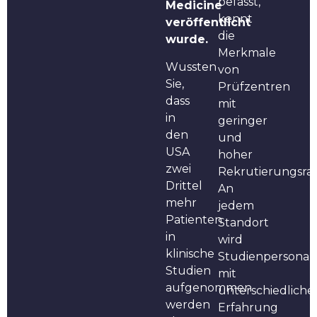
befasst,
Medicine
kennt
veröffentlicht
die
wurde.
Merkmale
Wussten
von
Sie,
Prüfzentren
dass
mit
in
geringer
den
und
USA
hoher
zwei
Rekrutierungsrat
Drittel
An
mehr
jedem
Patienten
Standort
in
wird
klinische
Studienpersonal
Studien
mit
aufgenommen
unterschiedliche
werden
Erfahrung