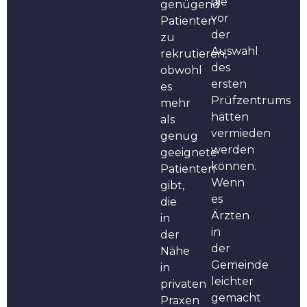
die
genügend
vor
Patienten
der
zu
Auswahl
rekrutieren,
des
obwohl
ersten
es
Prüfzentrums
mehr
hätten
als
vermieden
genug
werden
geeignete
können.
Patienten
Wenn
gibt,
es
die
Ärzten
in
in
der
der
Nähe
Gemeinde
in
leichter
privaten
gemacht
Praxen