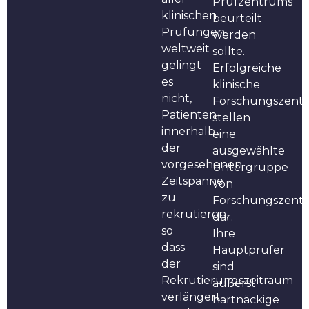
Prüfzentrums
klinischen
beurteilt
Prüfungen
werden
weltweit
sollte.
gelingt
Erfolgreiche
es
klinische
nicht,
Forschungszent
Patienten
stellen
innerhalb
eine
der
ausgewählte
vorgesehenen
Untergruppe
Zeitspanne
von
zu
Forschungszent
rekrutieren,
dar.
so
Ihre
dass
Hauptprüfer
der
sind
Rekrutierungszeitraum
äußerst
verlängert
hartnäckige