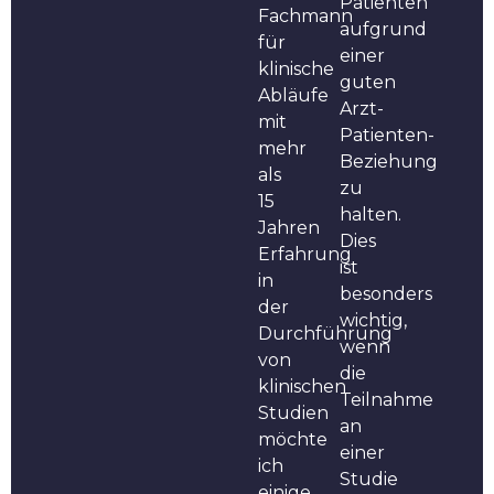
Patienten
Fachmann
aufgrund
für
einer
klinische
guten
Abläufe
Arzt-
mit
Patienten-
mehr
Beziehung
als
zu
15
halten.
Jahren
Dies
Erfahrung
ist
in
besonders
der
wichtig,
Durchführung
wenn
von
die
klinischen
Teilnahme
Studien
an
möchte
einer
ich
Studie
einige