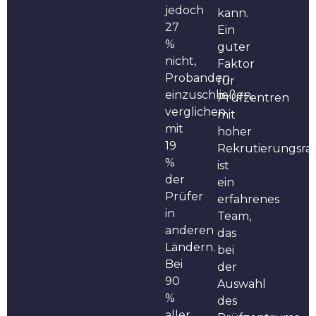
jedoch
kann.
27
Ein
%
guter
nicht,
Faktor
Probanden
für
einzuschließen,
Prüfzentren
verglichen
mit
mit
hoher
19
Rekrutierungsra
%
ist
der
ein
Prüfer
erfahrenes
in
Team,
anderen
das
Ländern.
bei
Bei
der
90
Auswahl
%
des
aller