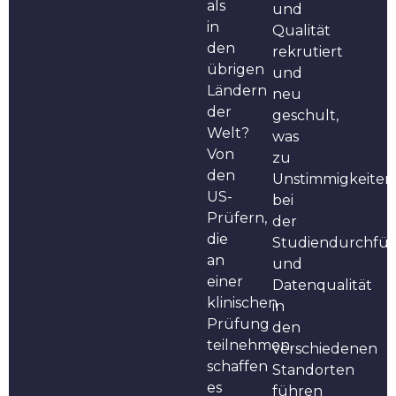
als
und
in
Qualität
den
rekrutiert
übrigen
und
Ländern
neu
der
geschult,
Welt?
was
Von
zu
den
Unstimmigkeiten
US-
bei
Prüfern,
der
die
Studiendurchfü
an
und
einer
Datenqualität
klinischen
in
Prüfung
den
teilnehmen,
verschiedenen
schaffen
Standorten
es
führen