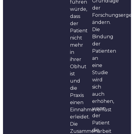
Grundlage
führen
der
würde,
Forschungsergeb
dass
ändern.
der
Die
Patient
Bindung
nicht
der
mehr
Patienten
in
an
ihrer
eine
Obhut
Studie
ist
wird
und
sich
die
auch
Praxis
erhöhen,
einen
wenn
Einnahmeverlust
der
erleidet.
Patient
Die
die
Zusammenarbeit