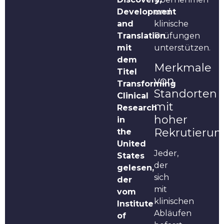
Development
und
and
klinische
Translation
Prüfungen
mit
unterstützen.
dem
Merkmale
Titel
von
Transforming
Standorten
Clinical
mit
Research
hoher
in
Rekrutierun
the
United
Jeder,
States
der
gelesen,
sich
der
mit
vom
klinischen
Institute
Abläufen
of