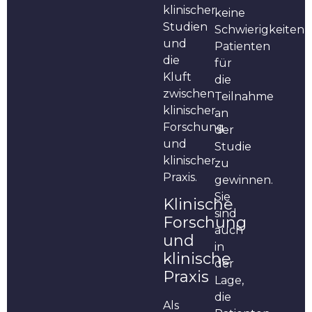
klinischer
keine
Studien
Schwierigkeiten,
und
Patienten
die
für
Kluft
die
zwischen
Teilnahme
klinischer
an
Forschung
der
und
Studie
klinischer
zu
Praxis.
gewinnen.
Sie
Klinische
sind
Forschung
auch
und
in
klinische
der
Praxis
Lage,
die
Als