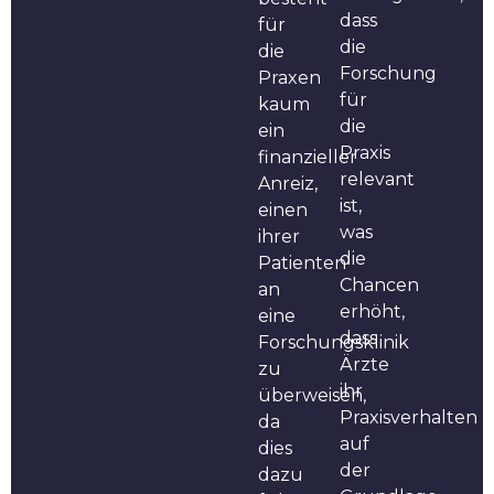
dass
für
die
die
Forschung
Praxen
für
kaum
die
ein
Praxis
finanzieller
relevant
Anreiz,
ist,
einen
was
ihrer
die
Patienten
Chancen
an
erhöht,
eine
dass
Forschungsklinik
Ärzte
zu
ihr
überweisen,
Praxisverhalten
da
auf
dies
der
dazu