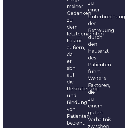
zu
meiner
einer
Gedanken
Unterbrechung
zu
der
dem
Betreuung
letztgenannten
durch
Faktor
den
äußern,
Hausarzt
da
des
er
Patienten
sich
führt.
auf
Weitere
die
Faktoren,
Rekrutierung
die
und
zu
Bindung
einem
von
guten
Patienten
Verhältnis
bezieht.
zwischen