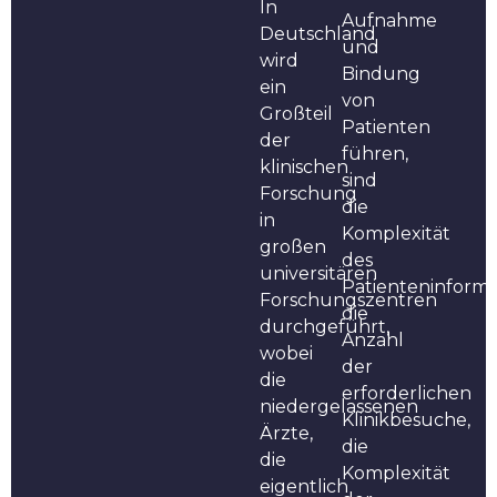
In
Aufnahme
Deutschland
und
wird
Bindung
ein
von
Großteil
Patienten
der
führen,
klinischen
sind
Forschung
die
in
Komplexität
großen
des
universitären
Patienteninforma
Forschungszentren
die
durchgeführt,
Anzahl
wobei
der
die
erforderlichen
niedergelassenen
Klinikbesuche,
Ärzte,
die
die
Komplexität
eigentlich