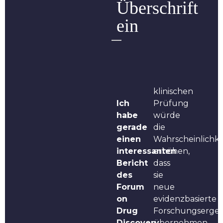
Überschrift
ein
klinischen
Ich
Prüfung
habe
würde
gerade
die
einen
Wahrscheinlichke
interessanten
erhöhen,
Bericht
dass
des
sie
Forum
neue
on
evidenzbasierte
Drug
Forschungsergeb
Discovery,
übernehmen