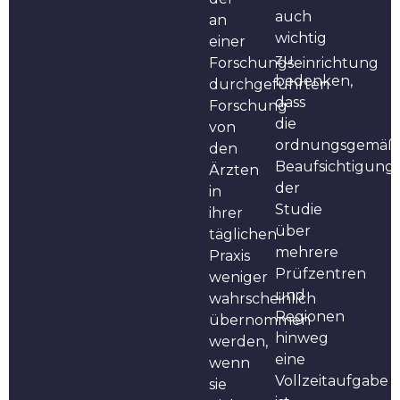
auch
an
wichtig
einer
zu
Forschungseinrichtung
bedenken,
durchgeführten
dass
Forschung
die
von
ordnungsgemäß
den
Beaufsichtigung
Ärzten
der
in
Studie
ihrer
über
täglichen
mehrere
Praxis
Prüfzentren
weniger
und
wahrscheinlich
Regionen
übernommen
hinweg
werden,
eine
wenn
Vollzeitaufgabe
sie