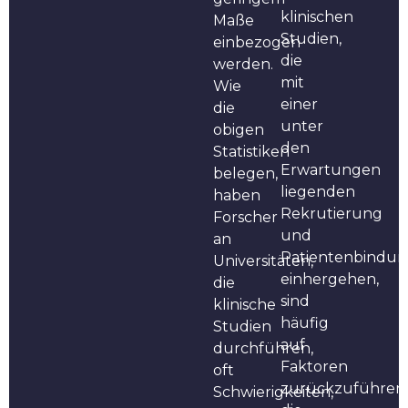
klinischen
Maße
Studien,
einbezogen
die
werden.
mit
Wie
einer
die
unter
obigen
den
Statistiken
Erwartungen
belegen,
liegenden
haben
Rekrutierung
Forscher
und
an
Patientenbindu
Universitäten,
einhergehen,
die
sind
klinische
häufig
Studien
auf
durchführen,
Faktoren
oft
zurückzuführen,
Schwierigkeiten,