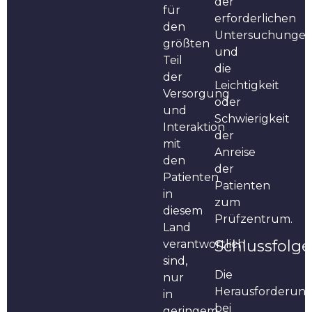
der
für
erforderlichen
den
Untersuchunge
größten
und
Teil
die
der
Leichtigkeit
Versorgung
oder
und
Schwierigkeit
Interaktion
der
mit
Anreise
den
der
Patienten
Patienten
in
zum
diesem
Prüfzentrum.
Land
Schlussfolg
verantwortlich
sind,
Die
nur
Herausforderun
in
bei
geringem