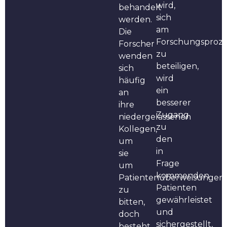
wird,
behandelt
sich
werden.
am
Die
Forschungsproze
Forscher
zu
wenden
beteiligen,
sich
wird
häufig
ein
an
besserer
ihre
Zugang
niedergelassenen
zu
Kollegen,
den
um
in
sie
Frage
um
kommenden
Patientenüberweisungen
Patienten
zu
gewährleistet
bitten,
und
doch
sichergestellt,
besteht