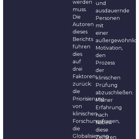
werden
und
muss.
ausdauernde
Die
Personen
Autoren
mit
dieses
einer
Berichts
außergewöhnlic
führen
Motivation,
dies
den
auf
Prozess
drei
der
Faktoren
klinischen
zurück:
Prüfung
die
abzuschließen.
Priorisierung
Meiner
von
Erfahrung
klinischen
nach
Forschungsfragen,
haben
die
diese
Globalisierung
Zentren