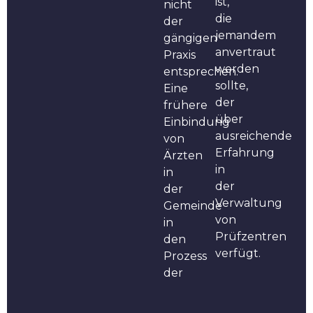
ist,
nicht
die
der
jemandem
gängigen
anvertraut
Praxis
werden
entsprechen.
sollte,
Eine
der
frühere
über
Einbindung
ausreichende
von
Erfahrung
Ärzten
in
in
der
der
Verwaltung
Gemeinde
von
in
Prüfzentren
den
verfügt.
Prozess
der