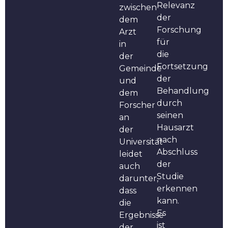
Relevanz
zwischen
der
dem
Forschung
Arzt
für
in
die
der
Fortsetzung
Gemeinde
der
und
Behandlung
dem
durch
Forscher
seinen
an
Hausarzt
der
nach
Universität
Abschluss
leidet
der
auch
Studie
darunter,
erkennen
dass
kann.
die
Es
Ergebnisse
ist
der