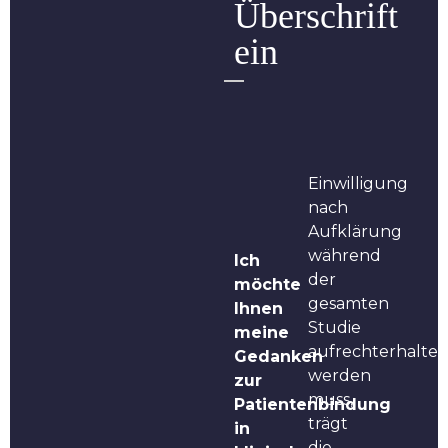
Überschrift
ein
Einwilligung
nach
Aufklärung
während
Ich
der
möchte
gesamten
Ihnen
Studie
meine
aufrechterhalte
Gedanken
werden
zur
muss,
Patientenbindung
trägt
in
die