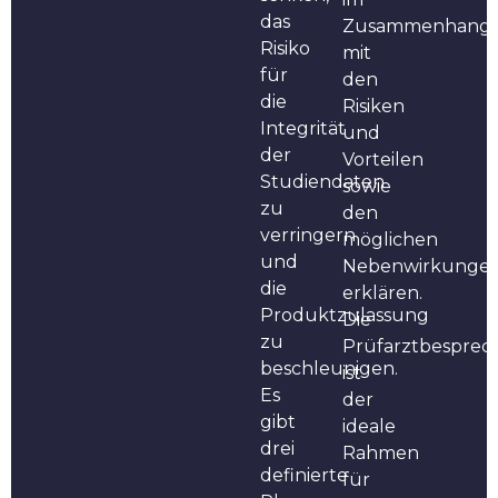
das
Zusammenhang
Risiko
mit
für
den
die
Risiken
Integrität
und
der
Vorteilen
Studiendaten
sowie
zu
den
verringern
möglichen
und
Nebenwirkunge
die
erklären.
Produktzulassung
Die
zu
Prüfarztbespre
beschleunigen.
ist
Es
der
gibt
ideale
drei
Rahmen
definierte
für