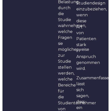
Belastung
Studiendesign
durch
einzubeziehen,
die
wenn
Studie
diese
wahrnehmen,
Art
welche
von
Fragen
Patienten
sie
stark
möglicherweise
in
zur
Anspruch
Studie
genommen
stellen
wird.
werden,
Zusammenfasse
welche
lässt
Bereiche
sich
für
sagen,
die
dass
Studienteilnehmer
ein
von