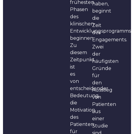
frühesten
haben,
Phasen
beginnt
des
die
klinischen
Zeit
Entwicklungsprogramms
des
beginnen.
Engagements.
Zu
Zwei
diesem
der
Zeitpunkt
häufigsten
ist
Gründe
es
für
von
den
entscheidender
Ausstieg
Bedeutung,
von
die
Patienten
Motivation
aus
des
einer
Patienten
Studie
für
sind,