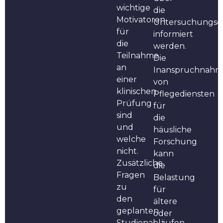
wichtige
die
Motivatoren
Untersuchungse
für
informiert
die
werden.
Teilnahme
Die
an
Inanspruchnahm
einer
von
klinischen
Pflegediensten
Prüfung
für
sind
die
und
häusliche
welche
Forschung
nicht.
kann
Zusätzliche
die
Fragen
Belastung
zu
für
den
ältere
geplanten
oder
Studienabläufen