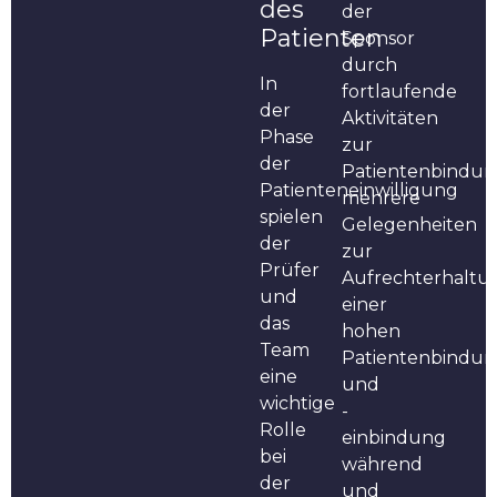
des
der
Patienten
Sponsor
durch
In
fortlaufende
der
Aktivitäten
Phase
zur
der
Patientenbindu
Patienteneinwilligung
mehrere
spielen
Gelegenheiten
der
zur
Prüfer
Aufrechterhaltu
und
einer
das
hohen
Team
Patientenbindu
eine
und
wichtige
-
Rolle
einbindung
bei
während
der
und