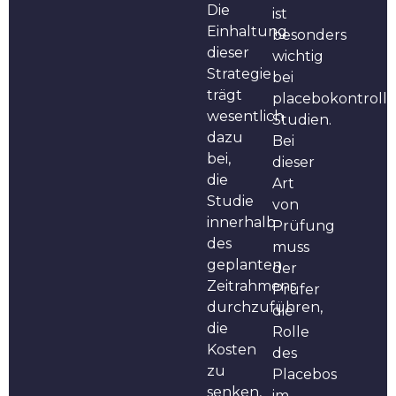
Die
ist
Einhaltung
besonders
dieser
wichtig
Strategie
bei
trägt
placebokontrolli
wesentlich
Studien.
dazu
Bei
bei,
dieser
die
Art
Studie
von
innerhalb
Prüfung
des
muss
geplanten
der
Zeitrahmens
Prüfer
durchzuführen,
die
die
Rolle
Kosten
des
zu
Placebos
senken,
im