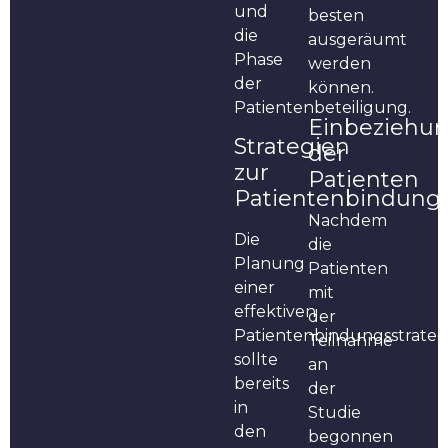
und
besten
die
ausgeräumt
Phase
werden
der
können.
Patientenbeteiligung.
Einbeziehu
Strategien
der
zur
Patienten
Patientenbindung
Nachdem
Die
die
Planung
Patienten
einer
mit
effektiven
der
Patientenbindungsstrateg
Teilnahme
sollte
an
bereits
der
in
Studie
den
begonnen