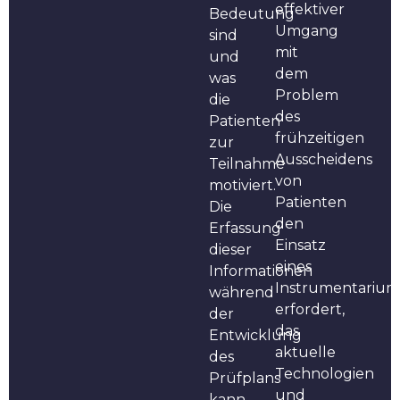
effektiver
Bedeutung
Umgang
sind
mit
und
dem
was
Problem
die
des
Patienten
frühzeitigen
zur
Ausscheidens
Teilnahme
von
motiviert.
Patienten
Die
den
Erfassung
Einsatz
dieser
eines
Informationen
Instrumentarium
während
erfordert,
der
das
Entwicklung
aktuelle
des
Technologien
Prüfplans
und
kann