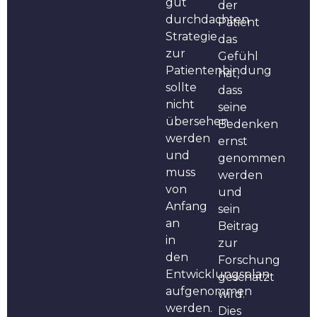
gut
der
durchdachten
Patient
Strategie
das
zur
Gefühl
Patientenbindung
hat,
sollte
dass
nicht
seine
übersehen
Bedenken
werden
ernst
und
genommen
muss
werden
von
und
Anfang
sein
an
Beitrag
in
zur
den
Forschung
Entwicklungsplan
geschätzt
aufgenommen
wird.
werden.
Dies