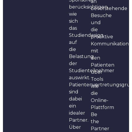
an
berücksichtigen,
bevorstehende
wie
Besuche
sich
und
das
die
Studiendesign
proaktive
auf
Kommunikation
die
mit
Belastung
den
der
Patienten
Studienteilnehmer
über
auswirkt.
Tools
Patientenvertretungsgru
wie
sind
die
dabei
Online-
ein
Plattform
idealer
Be
Partner.
the
Über
Partner