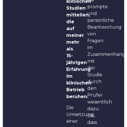
klinischen
prompte
Studien
und
mitteilen,
persönliche
die
Beantwortung
auf
von
meiner
Fragen
mehr
im
als
Zusammenhang
15-
mit
jährigen
der
Erfahrung
Studie
im
durch
klinischen
den
Betrieb
Prüfer
beruhen.
wesentlich
Die
dazu
Umsetzung
bei,
einer
dass