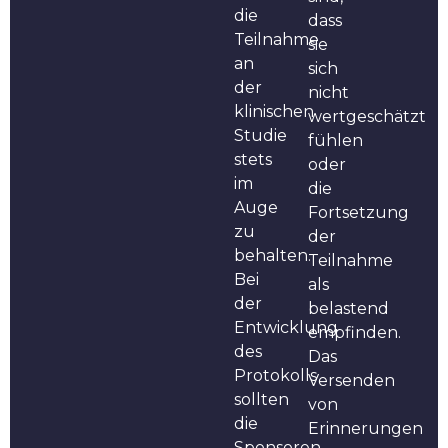
die
dass
Teilnahme
sie
an
sich
der
nicht
klinischen
wertgeschätzt
Studie
fühlen
stets
oder
im
die
Auge
Fortsetzung
zu
der
behalten.
Teilnahme
Bei
als
der
belastend
Entwicklung
empfinden.
des
Das
Protokolls
Versenden
sollten
von
die
Erinnerungen
Sponsoren