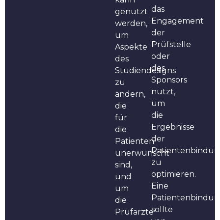
das
genutzt
Engagement
werden,
der
um
Prüfstelle
Aspekte
oder
des
des
Studiendesigns
Sponsors
zu
nutzt,
ändern,
um
die
die
für
Ergebnisse
die
der
Patienten
Patientenbindu
unerwünscht
zu
sind,
optimieren.
und
Eine
um
Patientenbindung
die
sollte
Prüfärzte