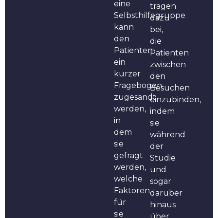
eine
tragen
Selbsthilfegruppe
dazu
kann
bei,
den
die
Patienten
Patienten
ein
zwischen
kurzer
den
Fragebogen
Besuchen
zugesandt
einzubinden,
werden,
indem
in
sie
dem
während
sie
der
gefragt
Studie
werden,
und
welche
sogar
Faktoren
darüber
für
hinaus
sie
über