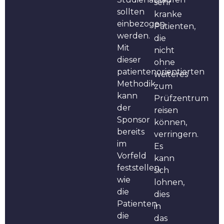
sehr
sollten
kranke
einbezogen
Patienten,
werden.
die
Mit
nicht
dieser
ohne
patientenorientierten
weiteres
Methodik
zum
kann
Prüfzentrum
der
reisen
Sponsor
können,
bereits
verringern.
im
Es
Vorfeld
kann
feststellen,
sich
wie
lohnen,
die
dies
Patienten
in
die
das