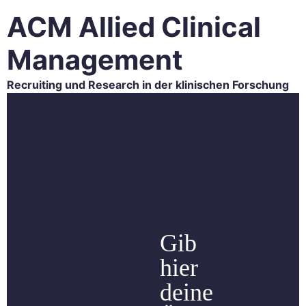
ACM Allied Clinical
Management
Recruiting und Research in der klinischen Forschung
HOME
ACM FORSCHUNG
ACM RECRUITING
KARRIERE
BLOG
KONTAKT
Gib
hier
deine