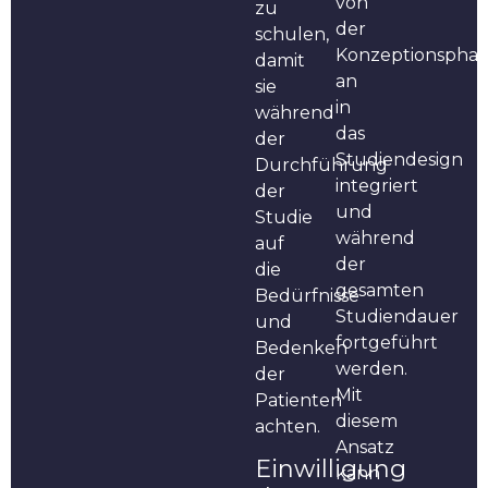
von
zu
der
schulen,
Konzeptionsphas
damit
an
sie
in
während
das
der
Studiendesign
Durchführung
integriert
der
und
Studie
während
auf
der
die
gesamten
Bedürfnisse
Studiendauer
und
fortgeführt
Bedenken
werden.
der
Mit
Patienten
diesem
achten.
Ansatz
Einwilligung
kann