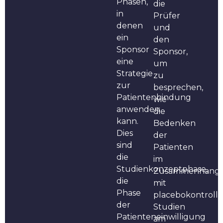
Phasen,
die
in
Prüfer
denen
und
ein
den
Sponsor
Sponsor,
eine
um
Strategie
zu
zur
besprechen,
Patientenbindung
wie
anwenden
die
kann.
Bedenken
Dies
der
sind
Patienten
die
im
Studienkonzeptphase,
Zusammenhang
die
mit
Phase
placebokontrolli
der
Studien
Patienteneinwilligung
am